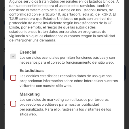
Algunos servicios tratan datos personales en los Estados Unidos. Al
dar su consentimiento para el uso de estos servicios, también
09/04/2024 - 09/04/2024 09 - 17:00
consiente el tratamiento de sus datos en los Estados Unidos, de
conformidad con el artículo 49, apartado 1, letra a), del RGPD. El
embedded world 2024
TJUE considera que Estados Unidos es un país con un nivel de
protección de datos insuficiente según los estándares de la UE.
Existe, por ejemplo, el riesgo de que las autoridades
estadounidenses traten datos personales en programas de
vigilancia sin que los ciudadanos europeos tengan la posibilidad
Recinto ferial de Núremberg
de interponer una demanda.
Stand
: 357 -
Pabellón
: 3
A continuación se enumeran los grupos de servicios pa
Esencial
Los servicios esenciales permiten funciones básicas y son
necesarios para el correcto funcionamiento del sitio web.
Estadísticas
Ir a la página de la feria
Las cookies estadísticas recopilan datos de uso que nos
proporcionan información sobre cómo interactúan nuestros
visitantes con nuestro sitio web.
Marketing
Los servicios de marketing son utilizados por terceros
La embedded world Exhibition&Conference ofrece una
proveedores o editores para mostrar publicidad
plataforma global y un lugar de encuentro para toda la
personalizada. Para ello, rastrean a los visitantes de los
sitios web.
comunidad de los sistemas empotrados, incluidos los
principales expertos, agentes clave y asociaciones del