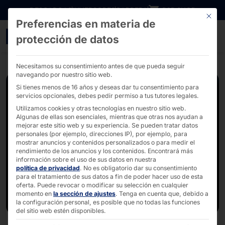
Ir directamente al contenido
DESCARGAS
INVERSORES
CARRERA
B2B SHOP
Este bo
Preferencias en materia de
mundo integrado 2024 
protección de datos
Necesitamos su consentimiento antes de que pueda seguir
navegando por nuestro sitio web.
Si tienes menos de 16 años y deseas dar tu consentimiento para
servicios opcionales, debes pedir permiso a tus tutores legales.
Utilizamos cookies y otras tecnologías en nuestro sitio web.
Algunas de ellas son esenciales, mientras que otras nos ayudan a
mejorar este sitio web y su experiencia.
Se pueden tratar datos
personales (por ejemplo, direcciones IP), por ejemplo, para
mostrar anuncios y contenidos personalizados o para medir el
rendimiento de los anuncios y los contenidos.
Encontrará más
información sobre el uso de sus datos en nuestra
política de privacidad
.
No es obligatorio dar su consentimiento
para el tratamiento de sus datos a fin de poder hacer uso de esta
oferta.
Puede revocar o modificar su selección en cualquier
momento en
la sección de ajustes
.
Tenga en cuenta que, debido a
la configuración personal, es posible que no todas las funciones
del sitio web estén disponibles.