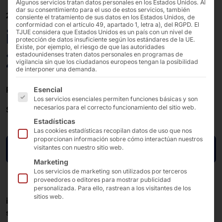
Algunos servicios tratan datos personales en los Estados Unidos. Al
dar su consentimiento para el uso de estos servicios, también
25/10/2022 - 27/10/2022 09 - 17:00
consiente el tratamiento de sus datos en los Estados Unidos, de
conformidad con el artículo 49, apartado 1, letra a), del RGPD. El
it-sa Expo&Congreso
TJUE considera que Estados Unidos es un país con un nivel de
protección de datos insuficiente según los estándares de la UE.
Existe, por ejemplo, el riesgo de que las autoridades
2022
estadounidenses traten datos personales en programas de
vigilancia sin que los ciudadanos europeos tengan la posibilidad
de interponer una demanda.
A continuación se enumeran los grupos de servicios pa
Recinto ferial de Núremberg
Esencial
Los servicios esenciales permiten funciones básicas y son
necesarios para el correcto funcionamiento del sitio web.
Stand
: 7-146 -
Pabellón
: 7
Estadísticas
Las cookies estadísticas recopilan datos de uso que nos
proporcionan información sobre cómo interactúan nuestros
visitantes con nuestro sitio web.
Ir a la página de la feria
Marketing
Los servicios de marketing son utilizados por terceros
proveedores o editores para mostrar publicidad
personalizada. Para ello, rastrean a los visitantes de los
sitios web.
it-sa Expo&Congress - La feria europea líder en
seguridad informática