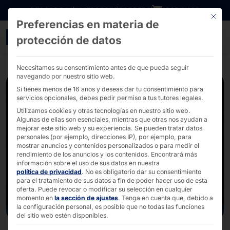
Ir directamente al contenido
DESCARGAS
INVERSORES
CARRERA
B2B SHOP
Este bo
Preferencias en materia de
it-sa Expo&Congress 20
protección de datos
Necesitamos su consentimiento antes de que pueda seguir
navegando por nuestro sitio web.
Si tienes menos de 16 años y deseas dar tu consentimiento para
servicios opcionales, debes pedir permiso a tus tutores legales.
Utilizamos cookies y otras tecnologías en nuestro sitio web.
Algunas de ellas son esenciales, mientras que otras nos ayudan a
mejorar este sitio web y su experiencia.
Se pueden tratar datos
personales (por ejemplo, direcciones IP), por ejemplo, para
mostrar anuncios y contenidos personalizados o para medir el
rendimiento de los anuncios y los contenidos.
Encontrará más
información sobre el uso de sus datos en nuestra
política de privacidad
.
No es obligatorio dar su consentimiento
para el tratamiento de sus datos a fin de poder hacer uso de esta
oferta.
Puede revocar o modificar su selección en cualquier
momento en
la sección de ajustes
.
Tenga en cuenta que, debido a
la configuración personal, es posible que no todas las funciones
del sitio web estén disponibles.