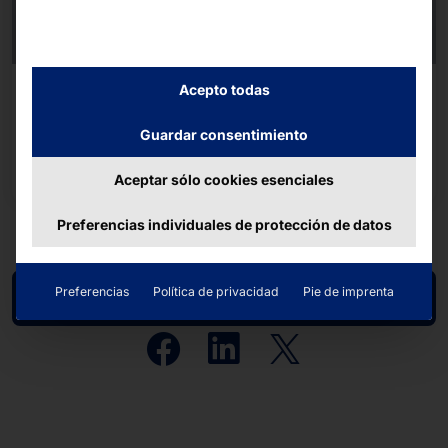
¿AUTOSERVICIO: SIMPLE O DOBLE?
Acepto todas
POLYTOUCH® PASSPORT 27
Guardar consentimiento
Seguir leyendo
Aceptar sólo cookies esenciales
Preferencias individuales de protección de datos
Preferencias
Política de privacidad
Pie de imprenta
Zurück zur Übersicht