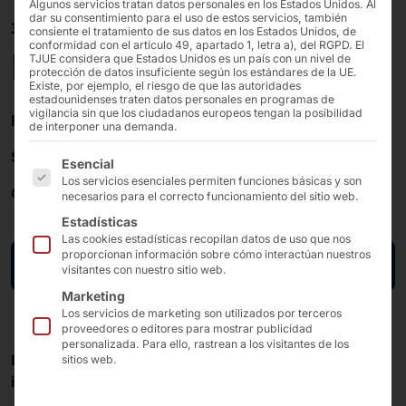
Algunos servicios tratan datos personales en los Estados Unidos. Al
dar su consentimiento para el uso de estos servicios, también
31/05/2022 - 02/06/2022 10 A.M. - 6 P.M.
consiente el tratamiento de sus datos en los Estados Unidos, de
conformidad con el artículo 49, apartado 1, letra a), del RGPD. El
EuroCIS 2022
TJUE considera que Estados Unidos es un país con un nivel de
protección de datos insuficiente según los estándares de la UE.
Existe, por ejemplo, el riesgo de que las autoridades
estadounidenses traten datos personales en programas de
vigilancia sin que los ciudadanos europeos tengan la posibilidad
Recinto Ferial de Düsseldorf
de interponer una demanda.
Stand
: D26 -
Pabellón
: 9
A continuación se enumeran los grupos de servicios pa
Esencial
Los servicios esenciales permiten funciones básicas y son
Organizador
:
EuroShop
necesarios para el correcto funcionamiento del sitio web.
Estadísticas
Las cookies estadísticas recopilan datos de uso que nos
proporcionan información sobre cómo interactúan nuestros
Ir a la página de la feria
visitantes con nuestro sitio web.
Marketing
Los servicios de marketing son utilizados por terceros
proveedores o editores para mostrar publicidad
personalizada. Para ello, rastrean a los visitantes de los
La feria de tecnología para el comercio minorista más
sitios web.
importante de Europa.