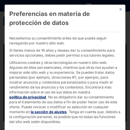
Ir directamente al contenido
DESCARGAS
INVERSORES
CARRERA
B2B SHOP
Este bo
Preferencias en materia de
EuroCIS 2022 - PYRAMI
protección de datos
Necesitamos su consentimiento antes de que pueda seguir
navegando por nuestro sitio web.
Si tienes menos de 16 años y deseas dar tu consentimiento para
servicios opcionales, debes pedir permiso a tus tutores legales.
Utilizamos cookies y otras tecnologías en nuestro sitio web.
Algunas de ellas son esenciales, mientras que otras nos ayudan a
mejorar este sitio web y su experiencia.
Se pueden tratar datos
personales (por ejemplo, direcciones IP), por ejemplo, para
mostrar anuncios y contenidos personalizados o para medir el
rendimiento de los anuncios y los contenidos.
Encontrará más
información sobre el uso de sus datos en nuestra
política de privacidad
.
No es obligatorio dar su consentimiento
para el tratamiento de sus datos a fin de poder hacer uso de esta
oferta.
Puede revocar o modificar su selección en cualquier
momento en
la sección de ajustes
.
Tenga en cuenta que, debido a
la configuración personal, es posible que no todas las funciones
del sitio web estén disponibles.