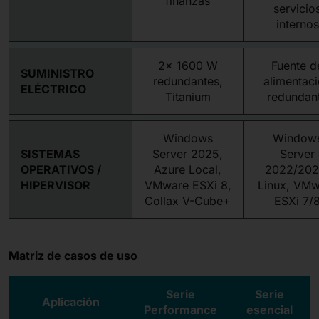
finanzas
servicio
internos
2× 1600 W
Fuente d
SUMINISTRO
redundantes,
alimentac
ELÉCTRICO
Titanium
redundan
Windows
Window
SISTEMAS
Server 2025,
Server
OPERATIVOS /
Azure Local,
2022/202
HIPERVISOR
VMware ESXi 8,
Linux, VMw
Collax V-Cube+
ESXi 7/
Matriz de casos de uso
Serie
Serie
Aplicación
Performance
esencial