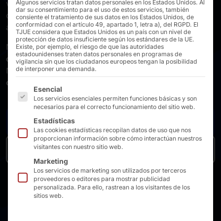
virtualización, bases de datos (en memoria), Big, CAD
Algunos servicios tratan datos personales en los Estados Unidos. Al
dar su consentimiento para el uso de estos servicios, también
como servicio, servicios de copia de seguridad y de
consiente el tratamiento de sus datos en los Estados Unidos, de
conformidad con el artículo 49, apartado 1, letra a), del RGPD. El
archivos, y aprendizaje automático…
TJUE considera que Estados Unidos es un país con un nivel de
protección de datos insuficiente según los estándares de la UE.
Nuestros servidores AKHET® Essential en el
Existe, por ejemplo, el riesgo de que las autoridades
estadounidenses traten datos personales en programas de
catálogo de Windows Server.
vigilancia sin que los ciudadanos europeos tengan la posibilidad
de interponer una demanda.
Nuestros servidores AKHET® Performance en el
catálogo de Azure Local Solutions.
A continuación se enumeran los grupos de servicios pa
Esencial
Los servicios esenciales permiten funciones básicas y son
necesarios para el correcto funcionamiento del sitio web.
Estadísticas
A los productos
Las cookies estadísticas recopilan datos de uso que nos
proporcionan información sobre cómo interactúan nuestros
visitantes con nuestro sitio web.
Volver a Soluciones para PC y servidores
Marketing
Los servicios de marketing son utilizados por terceros
proveedores o editores para mostrar publicidad
personalizada. Para ello, rastrean a los visitantes de los
sitios web.