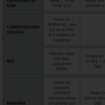
CAPACIDAD DE
Hasta 2 TB de
Hasta 256
RAM
DDR5 ECC
de DDR5 
Hasta 3×
NVIDIA A2, solo
COMPATIBILIDAD
2U, para CAD,
-
CON GPU
IA y análisis de
imágenes
Flexible, hasta
Integrado:
200 GbE,
RED
10 GbE + 2
incluyendo
GbE
RDMA
Hasta 24
unidades
SSD/HDD
Hasta 2
intercambiables
discos dur
MEMORIA
en caliente con
SSD