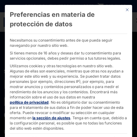
Ir directamente al contenido
DESCARGAS
INVERSORES
CARRERA
B2B SHOP
Este bo
Preferencias en materia de
Servidores para centros 
protección de datos
Necesitamos su consentimiento antes de que pueda seguir
navegando por nuestro sitio web.
Si tienes menos de 16 años y deseas dar tu consentimiento para
servicios opcionales, debes pedir permiso a tus tutores legales.
Utilizamos cookies y otras tecnologías en nuestro sitio web.
SOLUCIONES DE SERVIDORES
Algunas de ellas son esenciales, mientras que otras nos ayudan a
mejorar este sitio web y su experiencia.
Se pueden tratar datos
Potentes servidores
personales (por ejemplo, direcciones IP), por ejemplo, para
mostrar anuncios y contenidos personalizados o para medir el
rendimiento de los anuncios y los contenidos.
Encontrará más
para centros de datos
información sobre el uso de sus datos en nuestra
política de privacidad
.
No es obligatorio dar su consentimiento
para el tratamiento de sus datos a fin de poder hacer uso de esta
de AKHET®
oferta.
Puede revocar o modificar su selección en cualquier
momento en
la sección de ajustes
.
Tenga en cuenta que, debido a
la configuración personal, es posible que no todas las funciones
del sitio web estén disponibles.
Potentes
servidores Essential y Performance
para