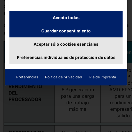
datos más pequeños o como componentes periféricos
en operaciones informáticas distribuidas.
Acepto todas
®
Comparativa de hardware AKHET
Actuación frente a
Guardar consentimiento
®
AKHET
Imprescindible
Aceptar sólo cookies esenciales
Serie
Característica
Serie esen
Performance
Preferencias individuales de protección de datos
Intel® Xe
2 procesadores
de 5.ª
Preferencias
Política de privacidad
Pie de imprenta
Intel® Xeon® de
generació
RENDIMIENTO
6.ª generación
AMD EPY
DEL
para una carga
para un
PROCESADOR
de trabajo
rendimien
máxima
empresari
sólido