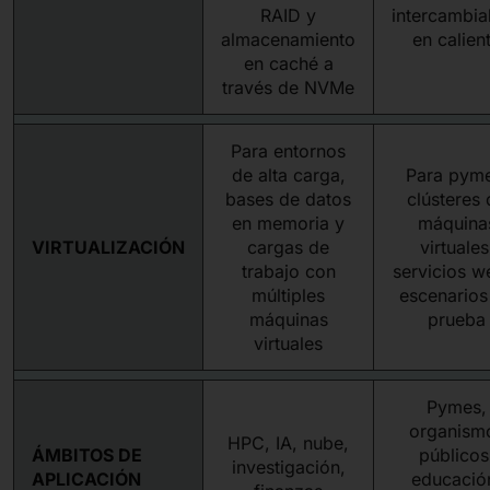
RAID y
intercambia
almacenamiento
en calien
en caché a
través de NVMe
Para entornos
de alta carga,
Para pyme
bases de datos
clústeres 
en memoria y
máquina
VIRTUALIZACIÓN
cargas de
virtuales
trabajo con
servicios w
múltiples
escenarios
máquinas
prueba
virtuales
Pymes,
organism
HPC, IA, nube,
ÁMBITOS DE
públicos
investigación,
APLICACIÓN
educació