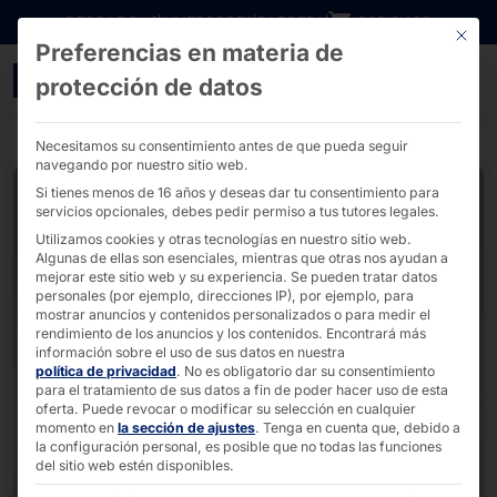
Ir directamente al contenido
DESCARGAS
INVERSORES
CARRERA
B2B SHOP
Este bo
Preferencias en materia de
Señalización digital 55"
protección de datos
Necesitamos su consentimiento antes de que pueda seguir
navegando por nuestro sitio web.
Si tienes menos de 16 años y deseas dar tu consentimiento para
servicios opcionales, debes pedir permiso a tus tutores legales.
Utilizamos cookies y otras tecnologías en nuestro sitio web.
Algunas de ellas son esenciales, mientras que otras nos ayudan a
mejorar este sitio web y su experiencia.
Se pueden tratar datos
personales (por ejemplo, direcciones IP), por ejemplo, para
mostrar anuncios y contenidos personalizados o para medir el
rendimiento de los anuncios y los contenidos.
Encontrará más
información sobre el uso de sus datos en nuestra
política de privacidad
.
No es obligatorio dar su consentimiento
para el tratamiento de sus datos a fin de poder hacer uso de esta
oferta.
Puede revocar o modificar su selección en cualquier
momento en
la sección de ajustes
.
Tenga en cuenta que, debido a
la configuración personal, es posible que no todas las funciones
del sitio web estén disponibles.