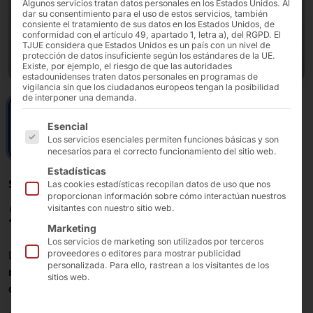
Algunos servicios tratan datos personales en los Estados Unidos. Al
dar su consentimiento para el uso de estos servicios, también
consiente el tratamiento de sus datos en los Estados Unidos, de
conformidad con el artículo 49, apartado 1, letra a), del RGPD. El
TJUE considera que Estados Unidos es un país con un nivel de
protección de datos insuficiente según los estándares de la UE.
Existe, por ejemplo, el riesgo de que las autoridades
estadounidenses traten datos personales en programas de
vigilancia sin que los ciudadanos europeos tengan la posibilidad
de interponer una demanda.
A continuación se enumeran los grupos de servicios pa
Esencial
Los servicios esenciales permiten funciones básicas y son
necesarios para el correcto funcionamiento del sitio web.
Estadísticas
SEÑALIZACIÓN DIGITAL
Las cookies estadísticas recopilan datos de uso que nos
proporcionan información sobre cómo interactúan nuestros
Señalización digital 55
visitantes con nuestro sitio web.
Marketing
Los servicios de marketing son utilizados por terceros
La
pantalla de señalización
Pyramid hace que
su
proveedores o editores para mostrar publicidad
personalizada. Para ello, rastrean a los visitantes de los
mensaje de marketing
sea claramente visible para
sus
sitios web.
clientes
.