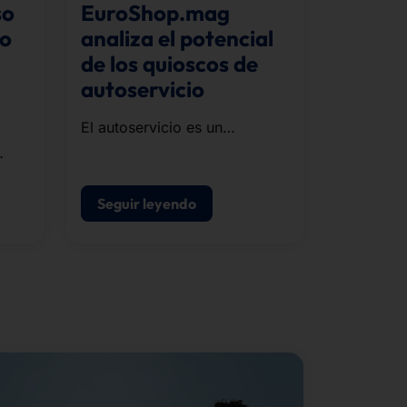
so
EuroShop.mag
to
analiza el potencial
de los quioscos de
autoservicio
El autoservicio es un
elemento estratégico de POS
modernos de punto de venta.
tro
n de
Seguir leyendo
l de