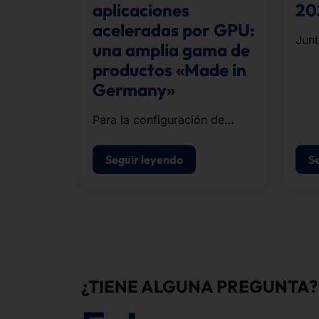
aplicaciones
20
aceleradas por GPU:
Junt
una amplia gama de
corr
productos «Made in
emp
Germany»
de l
comp
Para la configuración de
cinc
nuestros sistemas, nos
basamos en la infraestructura
Seguir leyendo
S
de inteligencia artificial de
NVIDIA.
¿TIENE ALGUNA PREGUNTA?