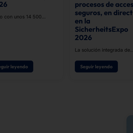
26
procesos de acce
seguros, en direc
o con unos 14 500
en la
edores y corredoras de
SicherheitsExpo
resas y organizaciones
2026
a región, el equipo
letó el recorrido de unos
La solución integrada de
o kilómetros.
autoservicio para el regis
de visitantes, la impresió
eguir leyendo
Seguir leyendo
acreditaciones y el contro
acceso.