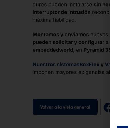
duros pueden instalarse
sin herramien
interruptor de intrusión
reconoce las a
máxima fiabilidad.
Montamos y enviamos
nuevas líneas 
pueden solicitar y configurar
a través 
embeddedworld
, en
Pyramid 357 Pyram
Nuestros
sistemasBoxFlex
y
VarioFle
imponen mayores exigencias al control
Volver a la vista general