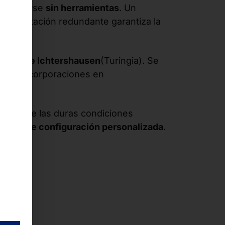
esmontarse
sin herramientas
. Un
 alimentación redundante garantiza la
ística de Ichtershausen
(Turingia). Se
uevas incorporaciones en
 los que las duras condiciones
iones de configuración personalizada
.