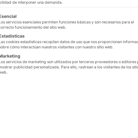
ibilidad de interponer una demanda.
tinuación se enumeran los grupos de servicios para los que
Esencial
Los servicios esenciales permiten funciones básicas y son necesarios para el
correcto funcionamiento del sitio web.
Estadísticas
Las cookies estadísticas recopilan datos de uso que nos proporcionan informa
sobre cómo interactúan nuestros visitantes con nuestro sitio web.
Marketing
Los servicios de marketing son utilizados por terceros proveedores o editores
mostrar publicidad personalizada. Para ello, rastrean a los visitantes de los siti
web.
ntial Server
nos dirigimos a
integradores de siste
 rendimiento en formato de rack de 19"
para sí mism
tros de datos y entornos similares
(con temperatura
acio, ofrecen
un impresionante rendimiento de pro
Intel® Xeon® Scalable
y
AMD EPYC™
, lo que permite