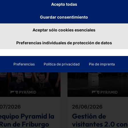
Acepto todas
Guardar consentimiento
buciones
Aceptar sólo cookies esenciales
Preferencias individuales de protección de datos
Preferencias
Política de privacidad
Pie de imprenta
07/2026
26/06/2026
 equipo Pyramid la
Gestión de
Run de Friburgo
visitantes 2.0 con