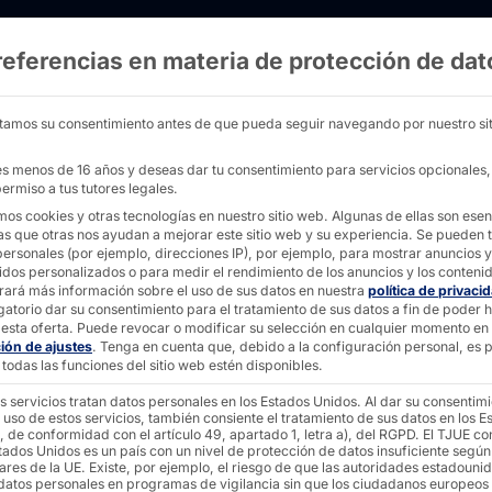
referencias en materia de protección de dat
la Pyramid: ¡ya están disponibles los Servid
tamos su consentimiento antes de que pueda seguir navegando por nuestro sit
nes menos de 16 años y deseas dar tu consentimiento para servicios opcionales
ermiso a tus tutores legales.
mos cookies y otras tecnologías en nuestro sitio web. Algunas de ellas son esen
 de la
as que otras nos ayudan a mejorar este sitio web y su experiencia.
Se pueden t
personales (por ejemplo, direcciones IP), por ejemplo, para mostrar anuncios y
idos personalizados o para medir el rendimiento de los anuncios y los conteni
rará más información sobre el uso de sus datos en nuestra
política de privaci
gatorio dar su consentimiento para el tratamiento de sus datos a fin de poder 
a están
esta oferta.
Puede revocar o modificar su selección en cualquier momento en
ción de ajustes
.
Tenga en cuenta que, debido a la configuración personal, es p
todas las funciones del sitio web estén disponibles.
 los
s servicios tratan datos personales en los Estados Unidos. Al dar su consentim
 uso de estos servicios, también consiente el tratamiento de sus datos en los E
, de conformidad con el artículo 49, apartado 1, letra a), del RGPD. El TJUE co
tados Unidos es un país con un nivel de protección de datos insuficiente según
ares de la UE. Existe, por ejemplo, el riesgo de que las autoridades estadouni
 datos personales en programas de vigilancia sin que los ciudadanos europeos