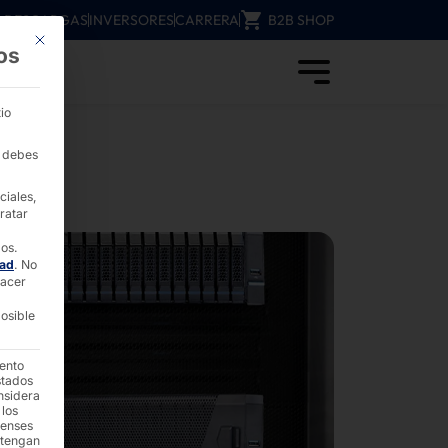
DESCARGAS
INVERSORES
CARRERA
B2B SHOP
Este botón cierra el cuadro de diálogo. Su función es idéntica a la del b
os
ores Esenciales AKHET® ! - PIRÁMIDE
io
, debes
ciales,
ratar
dos.
dad
.
No
hacer
osible
iento
stados
nsidera
 los
denses
 tengan