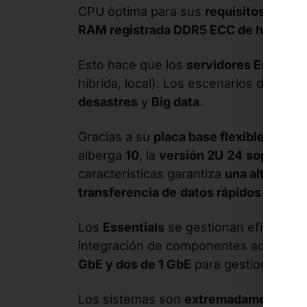
CPU óptima para sus
requisitos espec
RAM registrada DDR5 ECC de hasta 2
Esto hace que los
servidores Essentia
híbrida, local). Los escenarios de aplic
desastres
y
Big data
.
Gracias a su
placa base flexible
, los 
alberga
10
, la
versión 2U
24
soportes
,
características garantiza
una alta den
transferencia de
datos rápidos
.
Los
Essentials
se gestionan eficiente
integración de componentes adicionale
GbE y dos de 1 GbE
para gestionar de f
Los sistemas son
extremadamente fác