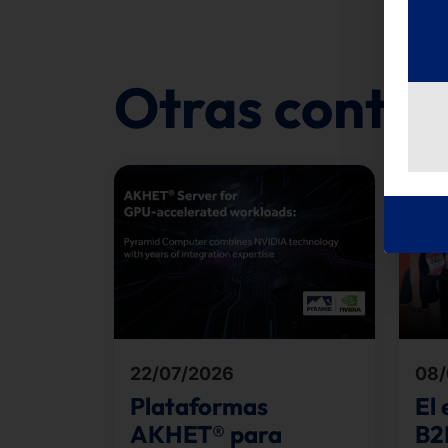
Otras contri
22/07/2026
08/
Plataformas
El
AKHET® para
B2