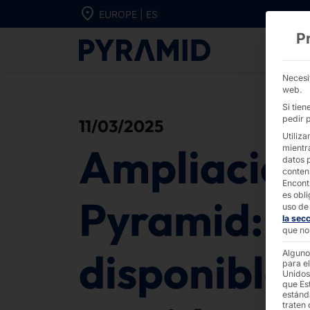
Ir directamente al contenido
EUROPE | ES
P
Ampliación de 
Necesi
web.
Si tie
pedir p
11/03/2025
Utiliza
Ampliación
mientr
datos 
conten
Encont
es obli
Pyramid: ¡y
uso de 
la sec
que no 
disponibles
Alguno
para el
Unidos
que Es
estánd
traten