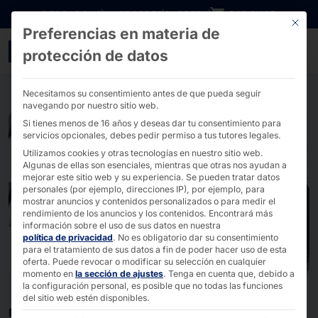
Ir directamente al contenido
DESCARGAS
INVERSORES
CARRERA
B2B SHOP
Este bo
Preferencias en materia de
Soluciones de hardware 
protección de datos
Necesitamos su consentimiento antes de que pueda seguir
navegando por nuestro sitio web.
Si tienes menos de 16 años y deseas dar tu consentimiento para
servicios opcionales, debes pedir permiso a tus tutores legales.
Utilizamos cookies y otras tecnologías en nuestro sitio web.
Algunas de ellas son esenciales, mientras que otras nos ayudan a
mejorar este sitio web y su experiencia.
Se pueden tratar datos
personales (por ejemplo, direcciones IP), por ejemplo, para
mostrar anuncios y contenidos personalizados o para medir el
rendimiento de los anuncios y los contenidos.
Encontrará más
información sobre el uso de sus datos en nuestra
política de privacidad
.
No es obligatorio dar su consentimiento
para el tratamiento de sus datos a fin de poder hacer uso de esta
oferta.
Puede revocar o modificar su selección en cualquier
momento en
la sección de ajustes
.
Tenga en cuenta que, debido a
la configuración personal, es posible que no todas las funciones
del sitio web estén disponibles.
PRODUCTOS DE SEGURIDAD - MADE IN GERMANY