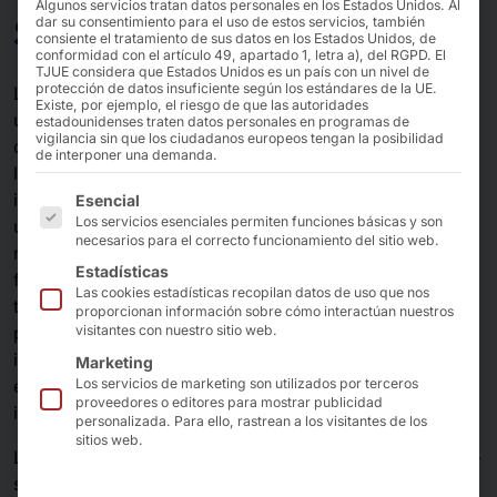
Algunos servicios tratan datos personales en los Estados Unidos. Al
Seguridad informática
dar su consentimiento para el uso de estos servicios, también
consiente el tratamiento de sus datos en los Estados Unidos, de
conformidad con el artículo 49, apartado 1, letra a), del RGPD. El
TJUE considera que Estados Unidos es un país con un nivel de
protección de datos insuficiente según los estándares de la UE.
Los productos y dispositivos de seguridad de red se
Existe, por ejemplo, el riesgo de que las autoridades
utilizan en una amplia gama de aplicaciones y
estadounidenses traten datos personales en programas de
vigilancia sin que los ciudadanos europeos tengan la posibilidad
desempeñan un papel importante en la protección de
de interponer una demanda.
las comunicaciones de red. Uno de los motivos es el
A continuación se enumeran los grupos de servicios pa
inmenso volumen de tráfico de red -en 2025 se medirá
Esencial
Los servicios esenciales permiten funciones básicas y son
una media de 13 terabits/s de tráfico en los principales
necesarios para el correcto funcionamiento del sitio web.
nodos individuales de Internet (casi 10 terabits/s a
Estadísticas
finales de 2020), y la tendencia va en aumento-, y los
Las cookies estadísticas recopilan datos de uso que nos
temas de actualidad también impulsan el uso de
proporcionan información sobre cómo interactúan nuestros
productos para proteger las oficinas domésticas, las
visitantes con nuestro sitio web.
instalaciones de producción de la Industria 4.0, las
Marketing
empresas KRITIS, la IA y la implantación de
Los servicios de marketing son utilizados por terceros
proveedores o editores para mostrar publicidad
infraestructuras mínimas viables.
personalizada. Para ello, rastrean a los visitantes de los
sitios web.
Los AKHET® apoyan a los fabricantes de soluciones de
seguridad informática con hardware de nivel