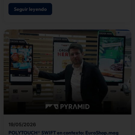
acreditaciones y el control de acceso.
Seguir leyendo
19/05/2026
POLYTOUCH® SWIFT en contexto: EuroShop.mag