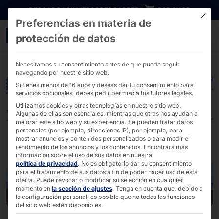
Ir directamente al contenido
DESCARGAS
INVERSORES
CARRERA
B2B SHOP
Este bo
Preferencias en materia de
Arne Weber gana el premi
protección de datos
Necesitamos su consentimiento antes de que pueda seguir
navegando por nuestro sitio web.
Si tienes menos de 16 años y deseas dar tu consentimiento para
servicios opcionales, debes pedir permiso a tus tutores legales.
Utilizamos cookies y otras tecnologías en nuestro sitio web.
Algunas de ellas son esenciales, mientras que otras nos ayudan a
mejorar este sitio web y su experiencia.
Se pueden tratar datos
personales (por ejemplo, direcciones IP), por ejemplo, para
mostrar anuncios y contenidos personalizados o para medir el
rendimiento de los anuncios y los contenidos.
Encontrará más
información sobre el uso de sus datos en nuestra
política de privacidad
.
No es obligatorio dar su consentimiento
para el tratamiento de sus datos a fin de poder hacer uso de esta
oferta.
Puede revocar o modificar su selección en cualquier
momento en
la sección de ajustes
.
Tenga en cuenta que, debido a
la configuración personal, es posible que no todas las funciones
del sitio web estén disponibles.