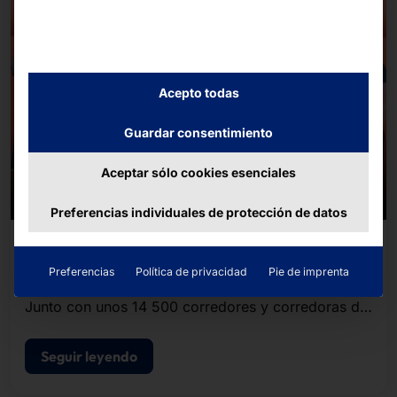
Acepto todas
Guardar consentimiento
Aceptar sólo cookies esenciales
Preferencias individuales de protección de datos
08/07/2026
El equipo Pyramid la B2Run de Friburgo 2026
Preferencias
Política de privacidad
Pie de imprenta
Junto con unos 14 500 corredores y corredoras de
empresas y organizaciones de la región, el equipo
completó el recorrido de unos cinco kilómetros.
Seguir leyendo