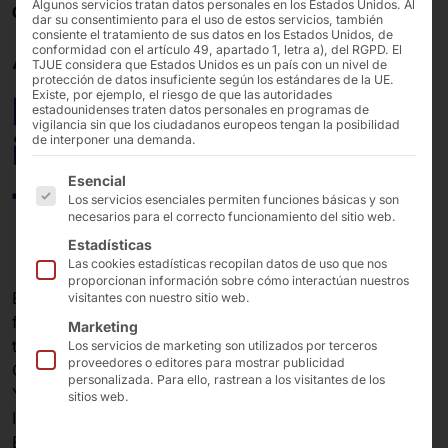
Algunos servicios tratan datos personales en los Estados Unidos. Al
03/09/2024
dar su consentimiento para el uso de estos servicios, también
consiente el tratamiento de sus datos en los Estados Unidos, de
Arne Weber gana el
conformidad con el artículo 49, apartado 1, letra a), del RGPD. El
TJUE considera que Estados Unidos es un país con un nivel de
protección de datos insuficiente según los estándares de la UE.
premio a la mejor
Existe, por ejemplo, el riesgo de que las autoridades
estadounidenses traten datos personales en programas de
vigilancia sin que los ciudadanos europeos tengan la posibilidad
innovación científico-
de interponer una demanda.
A continuación se enumeran los grupos de servicios pa
Esencial
técnica
Los servicios esenciales permiten funciones básicas y son
necesarios para el correcto funcionamiento del sitio web.
Estadísticas
Las cookies estadísticas recopilan datos de uso que nos
proporcionan información sobre cómo interactúan nuestros
El 27 de agosto de 2024, Arne Weber, fundador de
visitantes con nuestro sitio web.
faytech, prima de Pyramid Computer , y director
Marketing
técnico de Pyramid AG, empresa matriz de Pyramid
Los servicios de marketing son utilizados por terceros
proveedores o editores para mostrar publicidad
Computer, ganó el prestigioso premio "Outstanding
personalizada. Para ello, rastrean a los visitantes de los
Young Entrepreneur Award for Best Sci-Tech
sitios web.
Innovation" en la quinta edición de los premios Greater
Bay Area Young Entrepreneurs Awards.